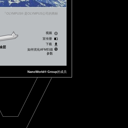
Ɨ
OLYMPUS® 是OLYMPUS公司的商标
视频
宣传册
下载
涂层
如何优化AFM扫描
参数
NanoWorld® Group
的成员