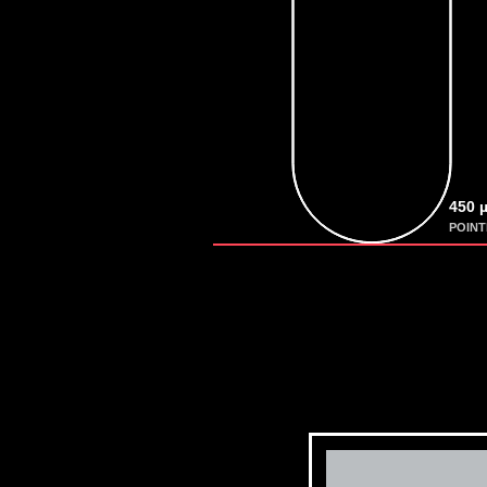
450 
POIN