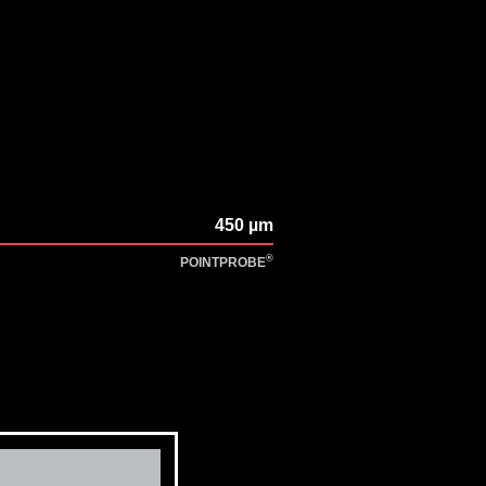
450
µm
®
POINTPROBE