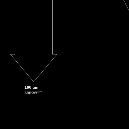
160 µm
™
ARROW™