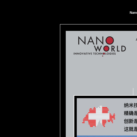
Nan
Nan