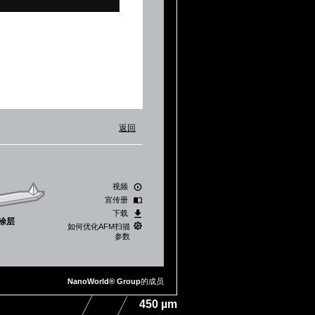
返回
视频
宣传册
下载
涂层
如何优化AFM扫描
参数
NanoWorld® Group
的成员
450
µm