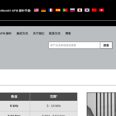
oWorld® AFM 探针手册:
oWorld
AFM 探针
购买方式
关于我们
联系方式
博客
搜索
数值
范围*
6 kHz
3 - 14 kHz