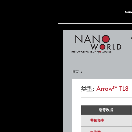
Nan
Nan
首页
类型:
Arrow™ TL8
悬臂数据
共振频率