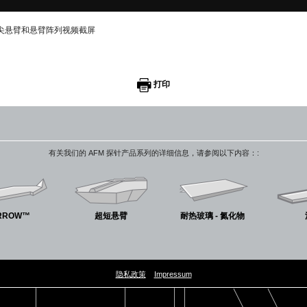
 - 无针尖悬臂和悬臂阵列视频截屏
打印
有关我们的 AFM 探针产品系列的详细信息，请参阅以下内容：:
RROW™
超短悬臂
耐热玻璃 - 氮化物
隐私政策
Impressum