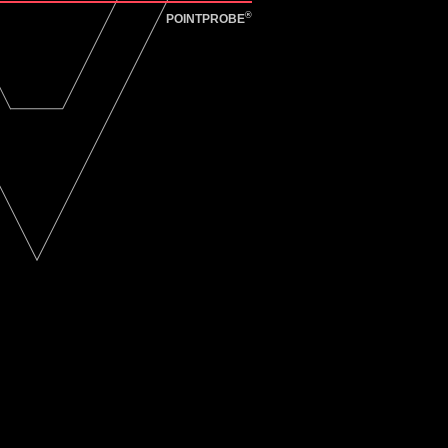
®
POINTPROBE