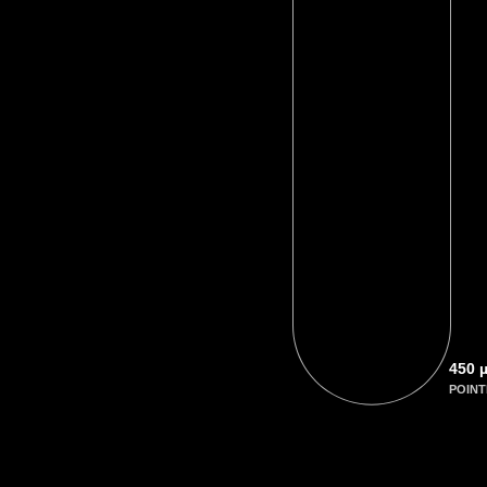
450 
POIN