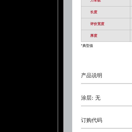
力常数
长度
评价宽度
厚度
*典型值
产品说明
涂层: 无
订购代码