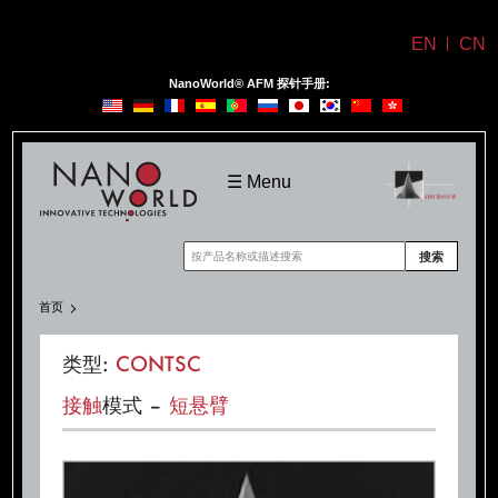
EN
CN
NanoWorld® AFM 探针手册:
NanoWorld
☰ Menu
搜索
首页
类型:
CONTSC
接触
模式 –
短
悬臂