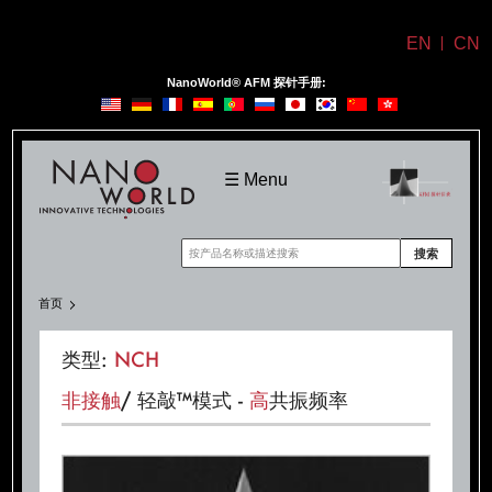
EN
CN
NanoWorld® AFM 探针手册:
NanoWorld
☰ Menu
搜索
首页
类型:
NCH
非
接触
/ 轻敲™模式 -
高
共振频率